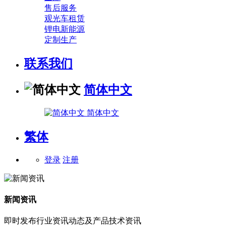
售后服务
观光车租赁
锂电新能源
定制生产
联系我们
简体中文
简体中文
繁体
登录
注册
新闻资讯
即时发布行业资讯动态及产品技术资讯