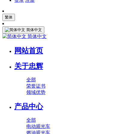
登录
注册
繁体
简体中文
简体中文
网站首页
关于忠辉
全部
荣誉证书
领域优势
产品中心
全部
电动观光车
燃油观光车