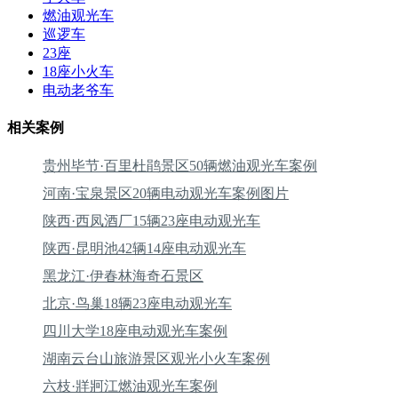
燃油观光车
巡逻车
23座
18座小火车
电动老爷车
相关案例
贵州毕节·百里杜鹃景区50辆燃油观光车案例
河南·宝泉景区20辆电动观光车案例图片
陕西·西凤酒厂15辆23座电动观光车
陕西·昆明池42辆14座电动观光车
黑龙江·伊春林海奇石景区
北京·鸟巢18辆23座电动观光车
四川大学18座电动观光车案例
湖南云台山旅游景区观光小火车案例
六枝·牂牁江燃油观光车案例