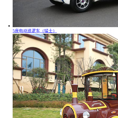
5座电动巡逻车（猛士）