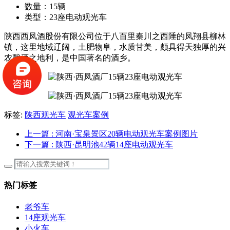
数量：
15辆
类型：
23座电动观光车
陕西西凤酒股份有限公司位于八百里秦川之西陲的凤翔县柳林
镇，这里地域辽阔，土肥物阜，水质甘美，颇具得天独厚的兴
农酿酒之地利，是中国著名的酒乡。
标签:
陕西观光车
观光车案例
上一篇
: 河南·宝泉景区20辆电动观光车案例图片
下一篇
: 陕西·昆明池42辆14座电动观光车
热门标签
老爷车
14座观光车
小火车