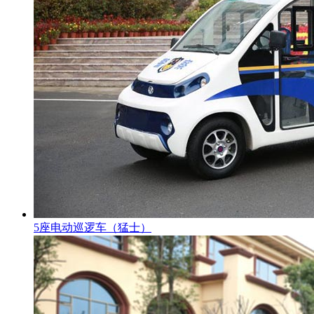
5座电动巡逻车（猛士）