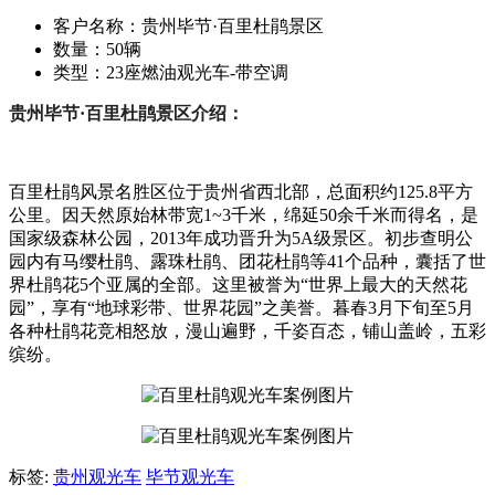
客户名称：
贵州毕节·百里杜鹃景区
数量：
50辆
类型：
23座燃油观光车-带空调
贵州毕节·百里杜鹃景区介绍：
百里杜鹃风景名胜区位于贵州省西北部，总面积约125.8平方
公里。因天然原始林带宽1~3千米，绵延50余千米而得名，是
国家级森林公园，2013年成功晋升为5A级景区。初步查明公
园内有马缨杜鹃、露珠杜鹃、团花杜鹃等41个品种，囊括了世
界杜鹃花5个亚属的全部。这里被誉为“世界上最大的天然花
园”，享有“地球彩带、世界花园”之美誉。暮春3月下旬至5月
各种杜鹃花竞相怒放，漫山遍野，千姿百态，铺山盖岭，五彩
缤纷。
标签:
贵州观光车
毕节观光车