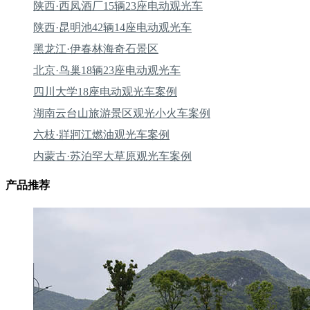
陕西·西凤酒厂15辆23座电动观光车
陕西·昆明池42辆14座电动观光车
黑龙江·伊春林海奇石景区
北京·鸟巢18辆23座电动观光车
四川大学18座电动观光车案例
湖南云台山旅游景区观光小火车案例
六枝·牂牁江燃油观光车案例
内蒙古·苏泊罕大草原观光车案例
产品推荐