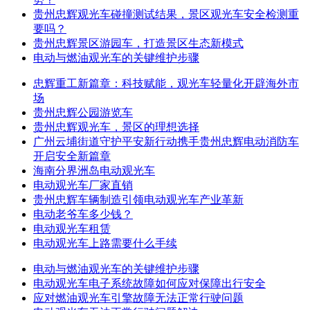
贵州忠辉观光车碰撞测试结果，景区观光车安全检测重
要吗？
贵州忠辉景区游园车，打造景区生态新模式
电动与燃油观光车的关键维护步骤
忠辉重工新篇章：科技赋能，观光车轻量化开辟海外市
场
贵州忠辉公园游览车
贵州忠辉观光车，景区的理想选择
广州云埔街道守护平安新行动携手贵州忠辉电动消防车
开启安全新篇章
海南分界洲岛电动观光车
电动观光车厂家直销
贵州忠辉车辆制造引领电动观光车产业革新
电动老爷车多少钱？
电动观光车租赁
电动观光车上路需要什么手续
电动与燃油观光车的关键维护步骤
电动观光车电子系统故障如何应对保障出行安全
应对燃油观光车引擎故障无法正常行驶问题