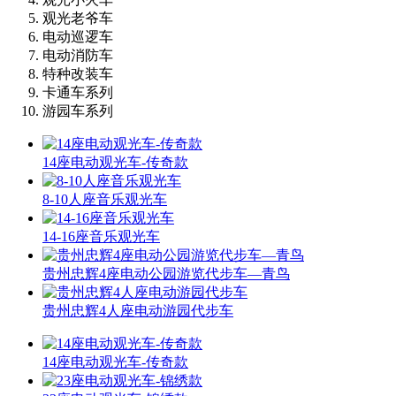
观光老爷车
电动巡逻车
电动消防车
特种改装车
卡通车系列
游园车系列
14座电动观光车-传奇款
8-10人座音乐观光车
14-16座音乐观光车
贵州忠辉4座电动公园游览代步车—青鸟
贵州忠辉4人座电动游园代步车
14座电动观光车-传奇款