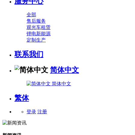
服务中心
全部
售后服务
观光车租赁
锂电新能源
定制生产
联系我们
简体中文
简体中文
繁体
登录
注册