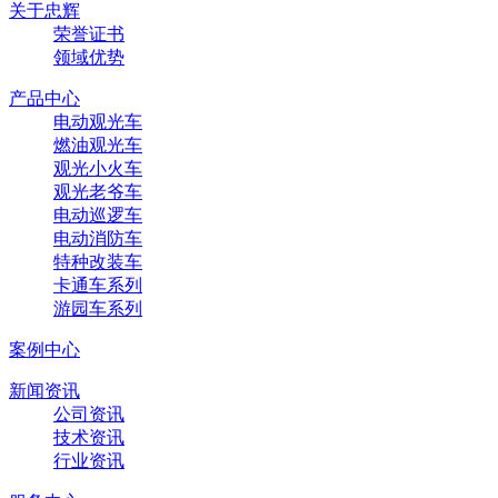
关于忠辉
荣誉证书
领域优势
产品中心
电动观光车
燃油观光车
观光小火车
观光老爷车
电动巡逻车
电动消防车
特种改装车
卡通车系列
游园车系列
案例中心
新闻资讯
公司资讯
技术资讯
行业资讯