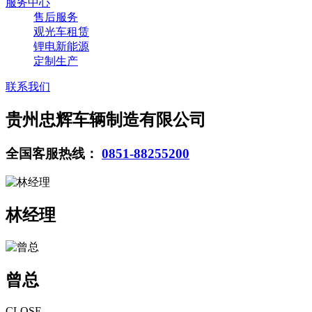
服务中心
售后服务
观光车租赁
锂电新能源
定制生产
联系我们
贵州忠辉车辆制造有限公司
全国客服热线：
0851-88255200
林经理
曾总
CLOSE