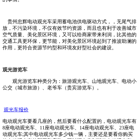
贵州忠辉电动观光车采用蓄电池供电驱动方式，，无尾气排
放，不污染环境，不仅有效节约资源，而且也有利于改善城市
空气质量、美化景区环境，又可以给商家带来利润，比其他的
交通工具更环保，更节能，对美化景区环境起到了推波助澜的
作用，更符合资源节约型和环境友好型社会的建设。
观光游览车
观光游览车种类分为：旅游观光车、山地观光车、电动小
公交（城市旅游）、老爷车（贵宾游览车）。
观光车报价
电动观光车要看几座的，然后要看什么配置的，电动观光车有
8座电动观光车、11座电动观光车、14座电动观光车、23座电
动观光车;其中电动观光车多少钱一辆，主要还是要看你购买