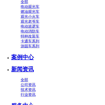
全部
电动观光车
燃油观光车
观光小火车
观光老爷车
电动巡逻车
电动消防车
特种改装车
卡通车系列
游园车系列
案例中心
新闻资讯
全部
公司资讯
技术资讯
行业资讯