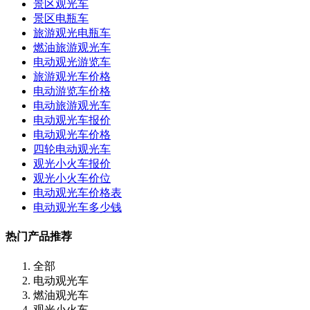
景区观光车
景区电瓶车
旅游观光电瓶车
燃油旅游观光车
电动观光游览车
旅游观光车价格
电动游览车价格
电动旅游观光车
电动观光车报价
电动观光车价格
四轮电动观光车
观光小火车报价
观光小火车价位
电动观光车价格表
电动观光车多少钱
热门产品推荐
全部
电动观光车
燃油观光车
观光小火车