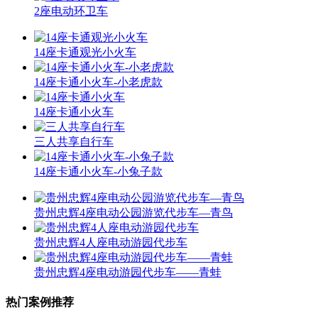
2座电动环卫车
14座卡通观光小火车
14座卡通小火车-小老虎款
14座卡通小火车
三人共享自行车
14座卡通小火车-小兔子款
贵州忠辉4座电动公园游览代步车—青鸟
贵州忠辉4人座电动游园代步车
贵州忠辉4座电动游园代步车——青蛙
热门案例推荐