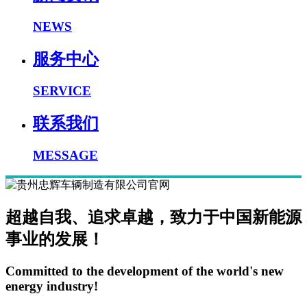
NEWS
服务中心
SERVICE
联系我们
MESSAGE
超越自我、追求卓越，致力于中国新能源
事业的发展！
Committed to the development of the world's new
energy industry!