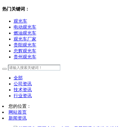
热门关键词：
观光车
电动观光车
燃油观光车
观光车厂家
贵阳观光车
忠辉观光车
贵州观光车
全部
公司资讯
技术资讯
行业资讯
您的位置：
网站首页
新闻资讯