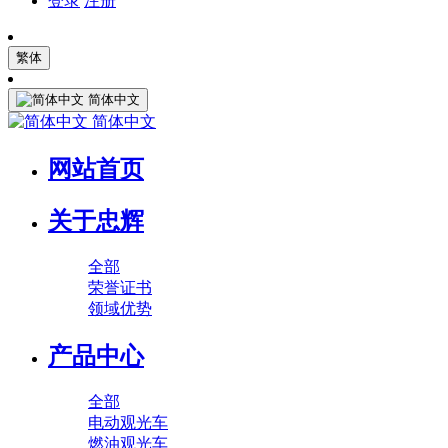
登录
注册
繁体
简体中文
简体中文
网站首页
关于忠辉
全部
荣誉证书
领域优势
产品中心
全部
电动观光车
燃油观光车