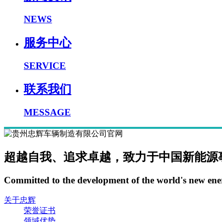
NEWS
服务中心
SERVICE
联系我们
MESSAGE
超越自我、追求卓越，致力于中国新能源
Committed to the development of the world's new ene
关于忠辉
荣誉证书
领域优势