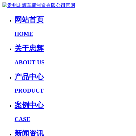
网站首页
HOME
关于忠辉
ABOUT US
产品中心
PRODUCT
案例中心
CASE
新闻资讯