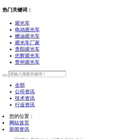
热门关键词：
观光车
电动观光车
燃油观光车
观光车厂家
贵阳观光车
忠辉观光车
贵州观光车
全部
公司资讯
技术资讯
行业资讯
您的位置：
网站首页
新闻资讯