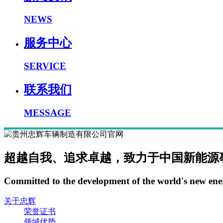
NEWS
服务中心
SERVICE
联系我们
MESSAGE
超越自我、追求卓越，致力于中国新能源
Committed to the development of the world's new ene
关于忠辉
荣誉证书
领域优势