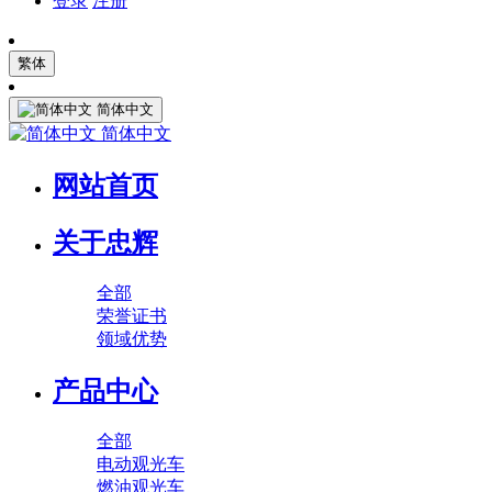
登录
注册
繁体
简体中文
简体中文
网站首页
关于忠辉
全部
荣誉证书
领域优势
产品中心
全部
电动观光车
燃油观光车