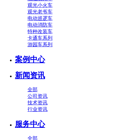
观光小火车
观光老爷车
电动巡逻车
电动消防车
特种改装车
卡通车系列
游园车系列
案例中心
新闻资讯
全部
公司资讯
技术资讯
行业资讯
服务中心
全部