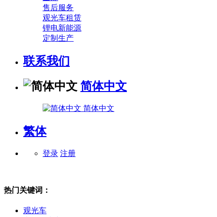
售后服务
观光车租赁
锂电新能源
定制生产
联系我们
简体中文
简体中文
繁体
登录
注册
热门关键词：
观光车