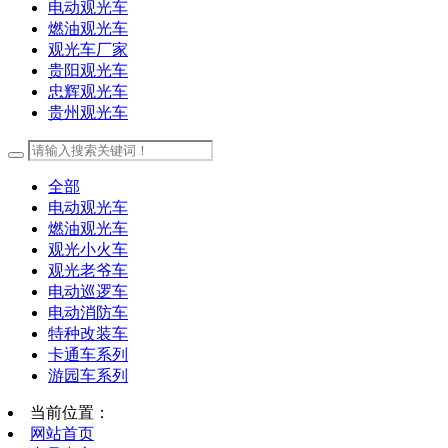
电动观光车
燃油观光车
观光车厂家
贵阳观光车
忠辉观光车
贵州观光车
全部
电动观光车
燃油观光车
观光小火车
观光老爷车
电动巡逻车
电动消防车
特种改装车
卡通车系列
游园车系列
当前位置：
网站首页