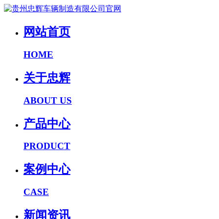
网站首页
HOME
关于忠辉
ABOUT US
产品中心
PRODUCT
案例中心
CASE
新闻资讯