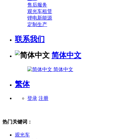
售后服务
观光车租赁
锂电新能源
定制生产
联系我们
简体中文
简体中文
繁体
登录
注册
热门关键词：
观光车