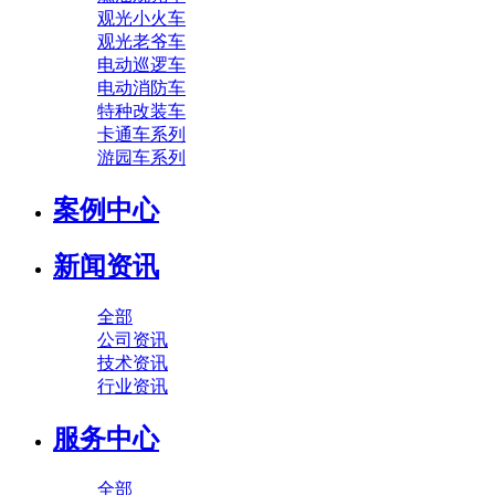
观光小火车
观光老爷车
电动巡逻车
电动消防车
特种改装车
卡通车系列
游园车系列
案例中心
新闻资讯
全部
公司资讯
技术资讯
行业资讯
服务中心
全部