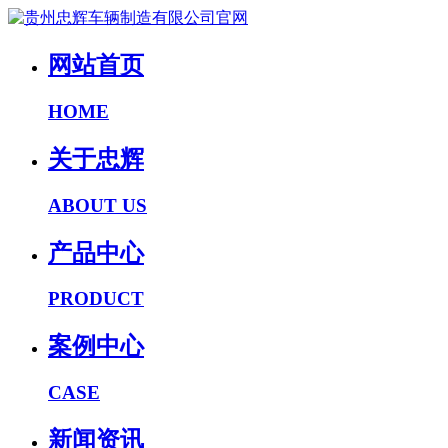
网站首页
HOME
关于忠辉
ABOUT US
产品中心
PRODUCT
案例中心
CASE
新闻资讯