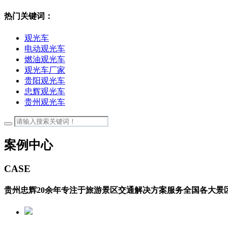
热门关键词：
观光车
电动观光车
燃油观光车
观光车厂家
贵阳观光车
忠辉观光车
贵州观光车
案例中心
CASE
贵州忠辉20余年专注于旅游景区交通解决方案服务全国各大景