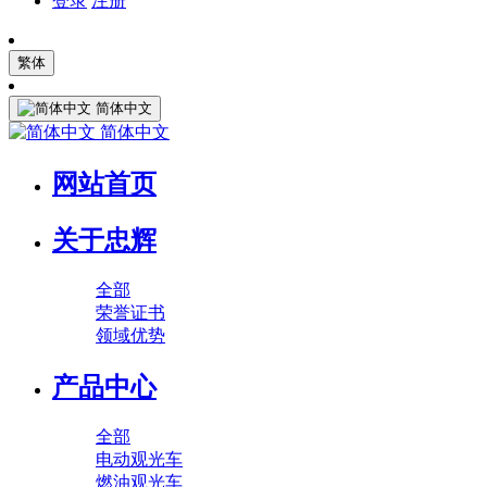
登录
注册
繁体
简体中文
简体中文
网站首页
关于忠辉
全部
荣誉证书
领域优势
产品中心
全部
电动观光车
燃油观光车