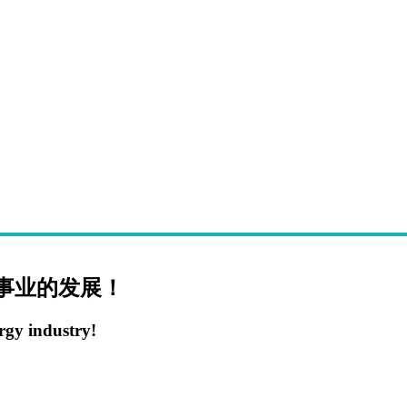
事业的发展！
rgy industry!