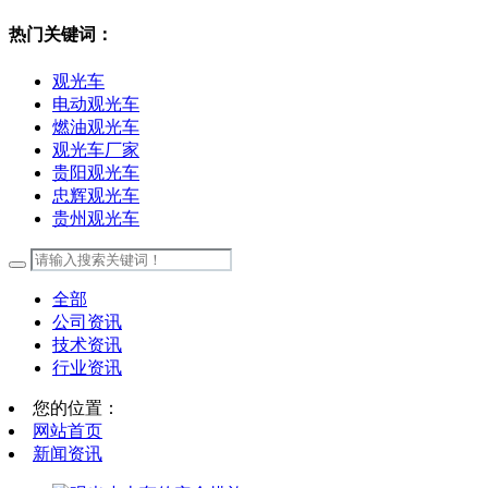
热门关键词：
观光车
电动观光车
燃油观光车
观光车厂家
贵阳观光车
忠辉观光车
贵州观光车
全部
公司资讯
技术资讯
行业资讯
您的位置：
网站首页
新闻资讯