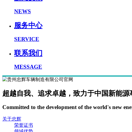
NEWS
服务中心
SERVICE
联系我们
MESSAGE
超越自我、追求卓越，致力于中国新能源
Committed to the development of the world's new ene
关于忠辉
荣誉证书
领域优势