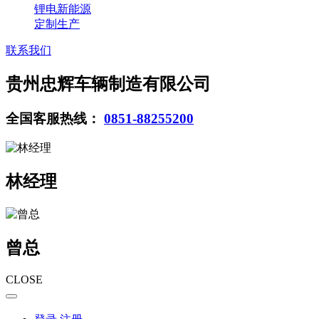
锂电新能源
定制生产
联系我们
贵州忠辉车辆制造有限公司
全国客服热线：
0851-88255200
林经理
曾总
CLOSE