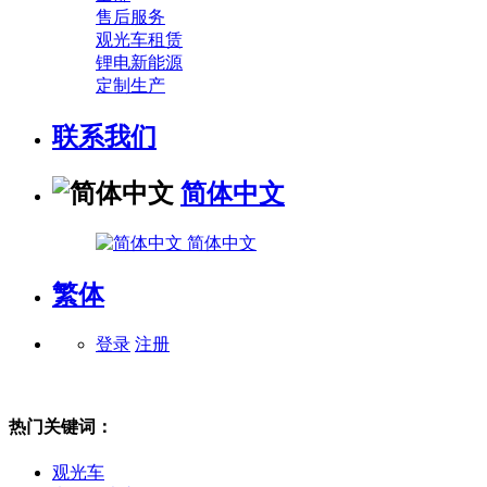
售后服务
观光车租赁
锂电新能源
定制生产
联系我们
简体中文
简体中文
繁体
登录
注册
热门关键词：
观光车