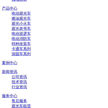
产品中心
电动观光车
燃油观光车
观光小火车
观光老爷车
电动巡逻车
电动消防车
特种改装车
卡通车系列
游园车系列
案例中心
新闻资讯
公司资讯
技术资讯
行业资讯
服务中心
售后服务
观光车租赁